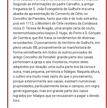
Segundo as informações do padre Carvalho, a antiga
freguesia de S. João Evangelista de Guilhufe era uma
abadia da apresentação do Convento de Cête, no
Concelho de Paredes; facto que não é de todo estranho,
pois em 1112, o Mosteiro de Cête recebeu da Condessa
viúva, D. Teresa de Aragão, uma ampla carta de couto,
testemunhada pelos bispos D. Hugo, do Porto e D. Gonçalo
de Coimbra, que lhe traria os rendimentos de diversas
circundantes. O povoamento do território de Guilhufe, em
pleno século XIII, provavelmente se manifestava de
forma semelhante em todos os outros povoados do
antigo Concelho de Penafiel: grande parte dos casais
pertenciam à igreja e aos mosteiros, muitos deles
adquiridos por doação; uma outra parte era da coroa e
outra, mais pequena, pertencia a fidalgos. Naquela altura,
o cultivo era muito mais vasto do que o povoamento,
porque exteriormente aos casais, existiam numerosas
propriedades, particularmente leiras e campos, em regra
geral reguengas, mas em grande parte dos casos
logrados por fidalgos que se recusavam a pagar o devido
foro.